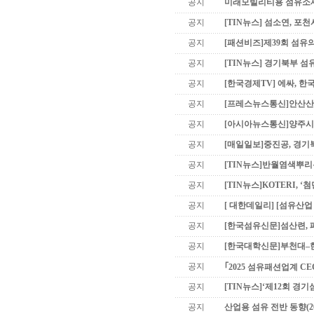
공지
미래모빌리티용 섬유소재 기
공지
[TIN뉴스] 섬소연, 포
공지
[패션비즈]제39회 섬유의
공지
[TIN뉴스] 경기북부 섬유산
공지
[한국경제TV] 에싸, 
공지
[프레스뉴스통신]안산산업
공지
[아시아뉴스통신]양주시의
공지
[매일일보]중진공, 경기
공지
[TIN뉴스]반월염색뿌리특
공지
[TIN뉴스]KOTERI, 
공지
[ 대한데일리] [섬유산업 
공지
[한국섬유신문]섬산련, 폐
공지
[한국대학신문]부천대–한
공지
｢2025 섬유패션업계 CEO
공지
[TIN뉴스]‘제12회 경기섬
공지
산업용 섬유 전반 동향(20