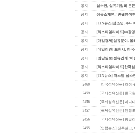
공지
섬소연, 섬유기업의 든든
공지
섬유소재연, ‘반월염색
공지
[TIN뉴스]섬소연, 주니
공지
[텍스타일라이프]㈜창명산
공지
[매일경제]섬유분야, 올
공지
[데일리안] 포천시, 한
공지
[영남일보]섬유업계 ‘어
공지
[텍스타일라이프]한국섬유
공지
[TIN뉴스] 저스템-섬소
2460
[한국섬유신문] 효성·
2459
[국제섬유신문] 한국
2458
[국제섬유신문] 아디다
2457
[국제섬유신문] 렌징
2456
[국제섬유신문] 방글라
2455
[연합뉴스] 진주실크,