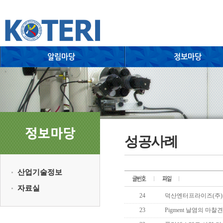
성공사례
산업기술정보
자료실
24
덕산엔터프라이즈(주)
23
Pigment 날염의 마