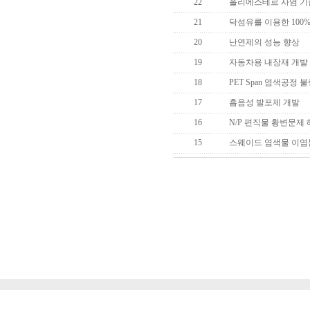
22
폴리에스테르 사염 
21
닥섬유를 이용한 100
20
난연제의 성능 향상
19
자동차용 내장재 개발
18
PET Span 염색공정 
17
흡음성 발포제 개발
16
N/P 편직물 황변문제
15
스웨이드 염색물 이염