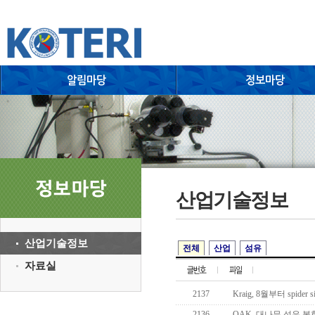
산업기술정보
산업기술정보
전체
산업
섬유
자료실
2137
Kraig, 8월부터 spider 
2136
OAK, 대나무 섬유 복합체