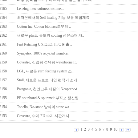
2165
Lenzing, new softness test mec..
2164
초저온에서의 Self healing 기능 보유 복합재료
2163
Cotton Inc. Cotton biomass로부터 ..
2162
새로운 plastic 유도의 cooling 섬유소재 개..
2161
Fast Retailing UNIQLO, PFC 퇴출 ..
2160
Sympatex, 100% recycled membra..
2159
Covestro, 산업용 섬유용 waterborne P..
2158
LGL, 새로운 yarn feeding system 소..
2157
Stoll, 새로운 프로토 타입 편직기 소개
2156
Patagonia, 천연고무 재질의 Neoprene-f..
2155
PP spunbond & spunmelt 부직포 생산량..
2154
Tonello, No-stone 방식의 stone wa..
2153
Covestro, 수계 PU 수지 시판개시
1
2
3
4
5
6
7
8
9
10