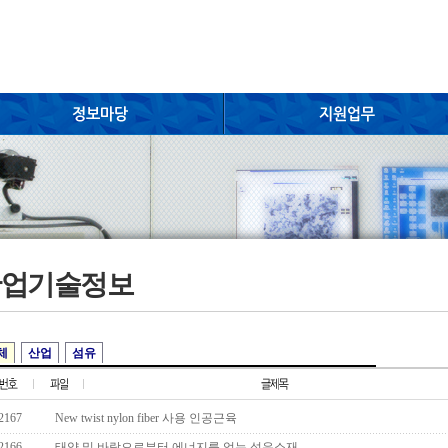
산업기술정보
체
산업
섬유
2167
New twist nylon fiber 사용 인공근육
2166
태양 및 바람으로부터 에너지를 얻는 섬유소재