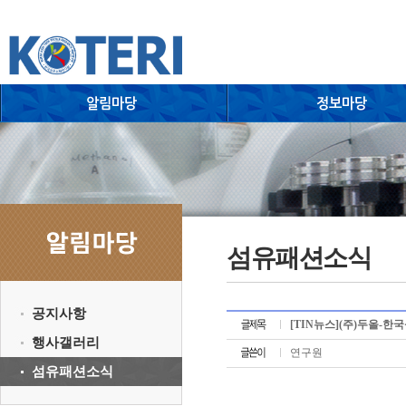
섬유패션소식
공지사항
[TIN뉴스](주)두올-한
행사갤러리
연구원
섬유패션소식