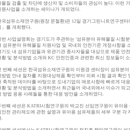
해물질 검출 및 차단에 생산자 및 소비자들의 관심이 높다
.
이런 
지원사업을 소개하는 세미나가 개되었다
.
한국섬유소재연구원
(
원장 문철환
)
은
12
일 경기그린니트연구센
회
」
를 개최했다
.
이번 사업설명회는 경기도가 주관하는
'
섬유분야 유해물질 시험분
여
섬유분야 유해물질 지원사업 및 국내외 안전기준 개정사항을 
경기도 내 섬유기업들과 유관기관 종사자들을 대상으로 제품 안
현황 및 분석방법 소개와
KC
안전인증과 관련한 최신 정보들이 
첫 번째 세션은 한국섬유소재연구원의 이원경 센터장이 섬유분야
청방법 안내 절차를 지원대상제품 확인부터 의뢰
시험 결과 확인
서 축적된 데이터를 바탕으로 도내기업의 애로사항에 빠르게 대응
현황 및 분석방법을 소개하면서
최근들어 국내외에서 이슈가 되고
석 방법
응용 사례들을 통한 대응 방안을 소개하였다
.
두번째 세션은
KATRI
시험연구원의 박교진 선임연구원이 유아용 
품안전 관리제도에 관한 설명과 유아용 섬유제품의 세부 구분
각 
다
.
세번째 세션에서는
KATRI
시험연구원의 정진호 책임연구원이 섬