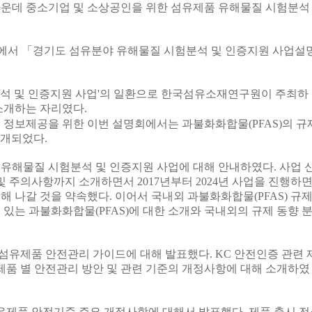
가운데 중소기업 및 소상공인을 위한 섬유제품 유해물질 시험분석
터에서
「
경기도 섬유분야 유해물질 시험분석 및 인증지원 사업설
석 및 인증지원 사업
'
의 일환으로 한국섬유소재연구원이 주최하
소개하는 자리였다
.
전 정보제공을 위한 이번 설명회에서는 과불화화합물
(PFAS)
의 규
소개되었다
.
 유해물질 시험분석 및 인증지원 사업에 대해 안내하였다
.
사업 
 및 주의사항까지 소개하면서
2017
년부터
2024
년 사업을 진행하
해 나갈 것을 약속했다
.
이어서 국내외 과불화화합물
(PFAS)
규
 있는 과불화화합물
(PFAS)
에 대한 소개와 국내외의 규제 동향
섬유제품 안전관리 가이드에 대해 발표했다
. KC
안전인증 관련 
제품 별 안전관리 방안 및 관련 기준의 개정사항에 대해 소개하였
유제품 안전기준 주요 개정사항에 대해서 발표했다
.
제품 출시 전