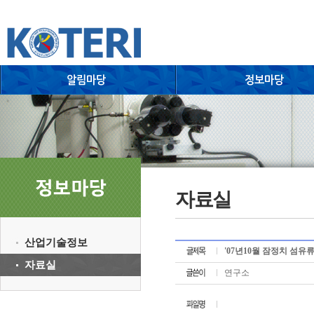
자료실
산업기술정보
'07년10월 잠정치 섬유
자료실
연구소