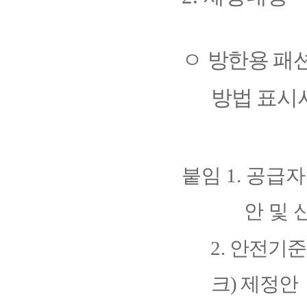
ㅇ
방한용
패
방법
표시
붙임
1.
공급자
안 및
2.
안전기준
크
)
제정안