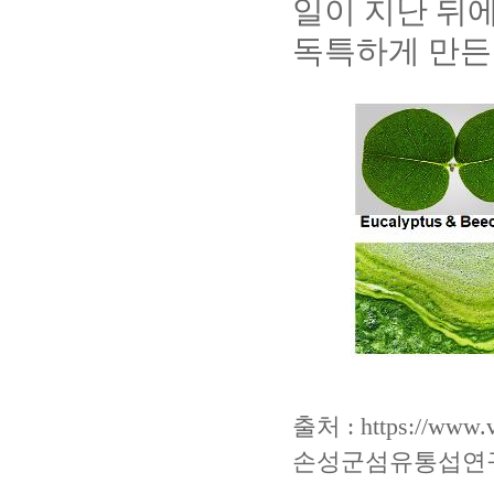
일이 지난 뒤
독특하게 만든
출처 :
https://www.v
손성군섬유통섭연