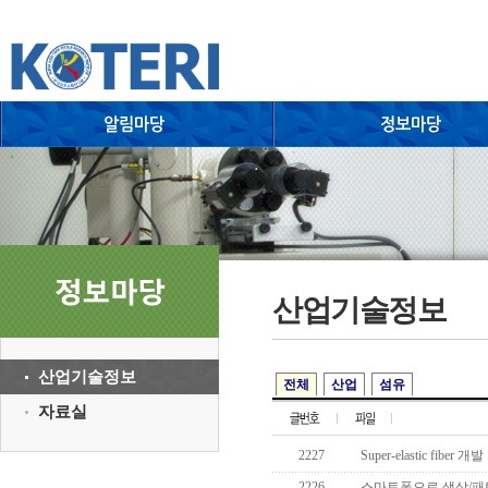
산업기술정보
산업기술정보
전체
산업
섬유
자료실
2227
Super-elastic fiber 개발
2226
스마트폰으로 색상/패