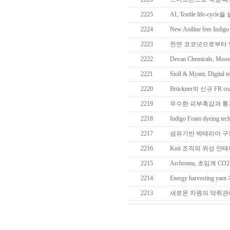
2225
AI, Textile life-cyc
2224
New Aniline free Indigo
2223
천연 코코넛으로부터 얻은
2222
Devan Chemicals, Moov
2221
Stoll & Myant, Digital tex
2220
Brückner의 신규 FR coati
2219
우수한 피부촉감과 통
2218
Indigo Foam dyeing 
2217
섬유기반 박테리아 구동 Bi
2216
Knit 조직의 위성 안
2215
Archroma, 초임계 CO
2214
Energy harvesting yar
2213
새로운 차원의 악취관