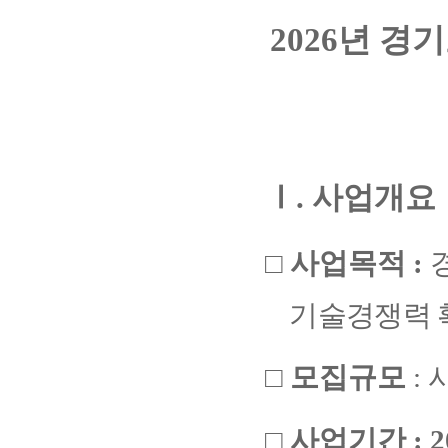
2026
년 경기
Ⅰ
.
사업개요
□
사업목적
:
기술경쟁력 
□
모집규모
:
□
사업기간
: 2