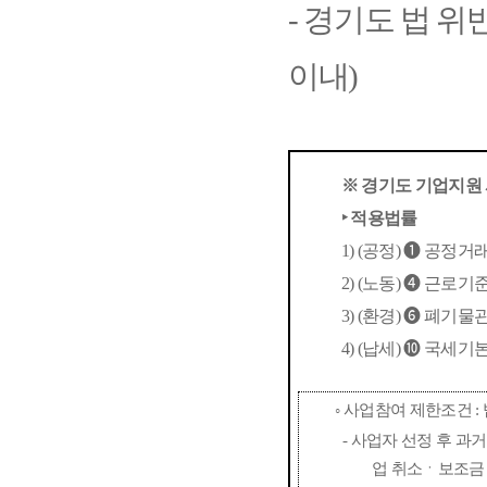
-
경기도 법 위
이내
)
※
경기도 기업지원 
‣
적용법률
1) (
공정
)
❶
공정거
2) (
노동
)
❹
근로기
3) (
환경
)
❻
폐기물
4) (
납세
)
❿
국세기
◦
사업참여 제한조건
:
-
사업자 선정 후 과거
업 취소ㆍ보조금