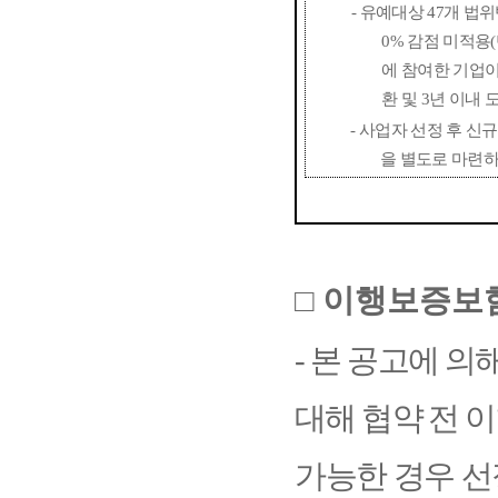
-
유예대상
47
개 법위
0%
감점 미적용
(
에 참여한 기업이
환 및
3
년 이내 
-
사업자 선정 후 신규
을 별도로 마련하
□
이행보증보
-
본 공고에 의
대해 협약 전 
가능한 경우 선