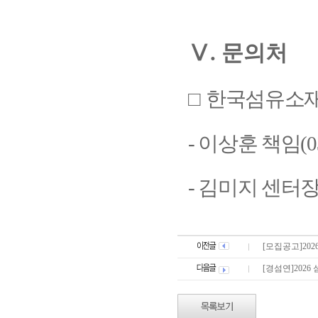
Ⅴ
.
문의처
□
한국섬유소재
-
이상훈 책임
(0
-
김미지 센터
[모집공고]20
[경섬연]202