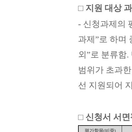
□
지원 대상 
-
신청과제의 
과제
”
로 하며
외
”
로 분류함
.
범위가 초과한
선 지원되어 
□
신청서 서면
평가항목
(
비중
)