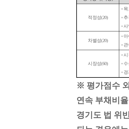
◦
목
적정성
(20)
◦
추
◦
사
◦
아
차별성
(20)
◦
관
◦
시
시장성
(60)
◦
수
◦
경
※
평가점수 
연속 부채비
경기도 법 위