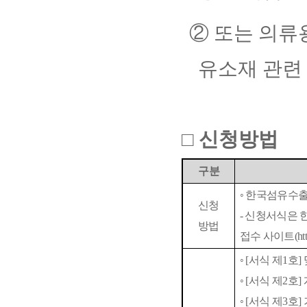
②
또는 의류
유소재 관련
□
신청방법
구분
◦
한국섬유수출
신청
-
신청서식은 
방법
접수 사이트
(
ht
◦
[
서식 제
1
호
]
◦
[
서식 제
2
호
]
◦
[
서식 제
3
호
]