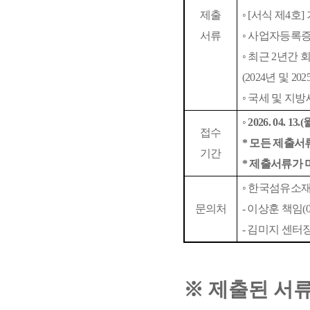
제출
◦
[
서식 제
4
호
]
서류
◦
사업자등록증
◦
최근
2
년간 
(2024
년 및
202
◦
국세 및 지방
◦
2026. 04. 13.(
접수
*
모든 제출서
기간
*
제출서류가 
◦
한국섬유소재
문의처
-
이상훈 책임
(
-
김미지 센터
※
제출된 서