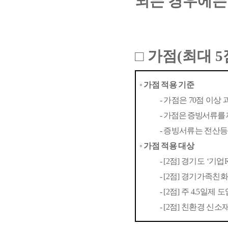
되는 경우에는
□
가점
(
최대
5
◦
가점 적용 기준
-
가점은
70
점 이상 
-
가점은 증빙서류를 
-
증빙서류는 전산등
◦
가점 적용 대상
- [2
점
]
경기도
‘
기업
- [2
점
]
경기가족친화 
- [2
점
]
주
4.5
일제 도
- [2
점
]
친환경 신소재