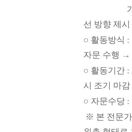
기업 현장
선 방향 제시
○
활동방식
:
자문 수행
○
활동기간
:
시 조기 마감
○
자문수당
:
※
본 전문가
위촉 형태로