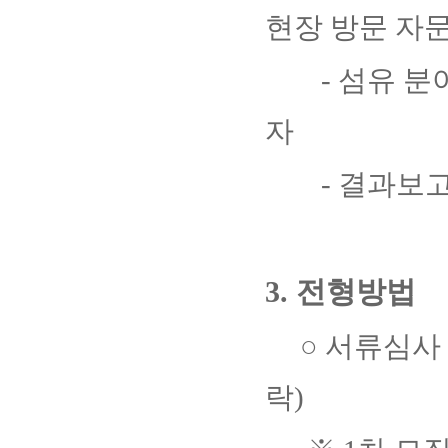
현장 방문 자
-
섬유 분
자
-
결과보고
3.
전형방법
○
서류심사
락
)