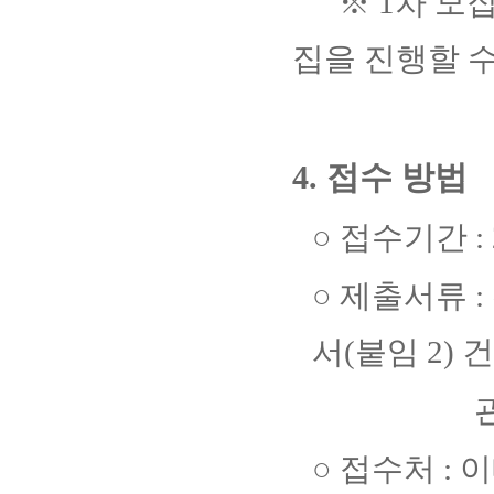
※
1
차 모집
집을 진행할 
4.
접수 방법
○
접수기간
:
○
제출서류
:
서
(
붙임
2)
건
관련 
○
접수처
:
이