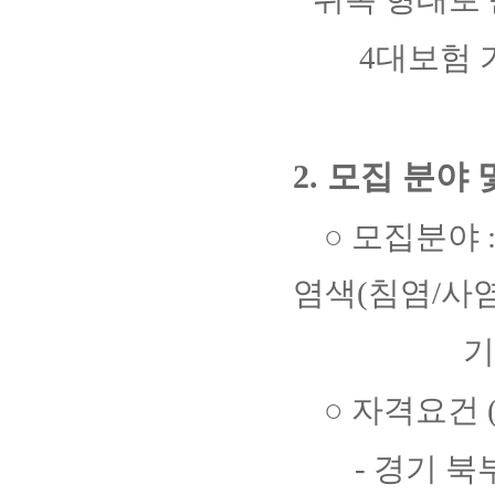
4
대보험 
2.
모집 분야 
○
모집분야
염색
(
침염
/
사
기
○
자격요건
-
경기 북