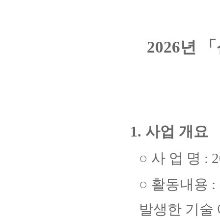
2026
년
「
1.
사업 개요
○
사 업 명
: 
○
활동내용
:
발생한 기술