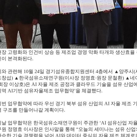
현장 고령화와 인건비 상승 등 제조업 경영 악화 타개와 생산효율 
신이 본격화된다.
이와 관련해 10월 24일 경기섬유종합지원센터 4층에서 ▲양주시
조창섭) ▲한국섬유소재연구원(이사장 정명효·원장 문철환) ▲네
·회장 이상호)은 AI 자율 제조 공정과 클라우드 기술을 섬유 산
지역 AI기반 섬유자율제조 업무협약’을 체결했다.
이번 업무협약에 따라 우선 경기 북부 섬유 산업의 AI 자율 제조 기
력 구조를 만들어나갈 계획이다.
이날 업무협약은 한국섬유소재연구원이 주관한 ‘AI 섬유산업 자
구원 정명효 이사장은 인사말을 통해 “오늘의 세미나는 섬유 산업
단순한 기술 경쟁력을 넘어 AI와 데이터 중심의 자율 제조 체계로