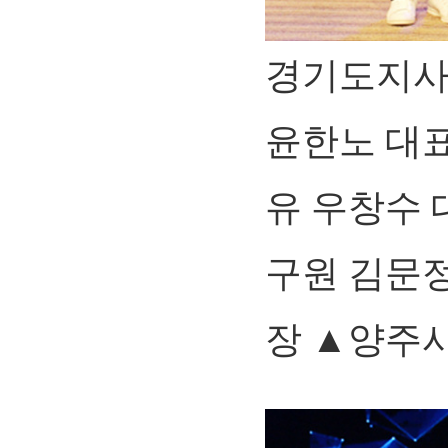
경기도지사
윤한노 대
유 우창수
구원 김문
장 ▲양주