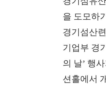
경기섬유산업
을 도모하
경기섬산련
기업부 경기
의 날’ 행
션홀에서 