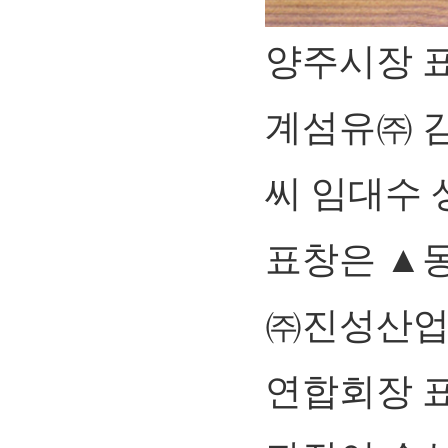
양주시장 
계섬유㈜ 
씨 임대수
표창은 ▲
㈜진성산업
연합회장 