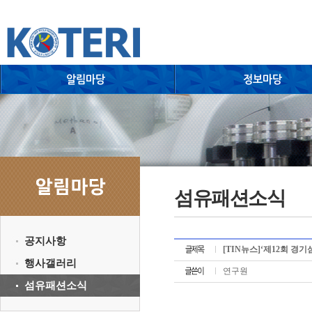
섬유패션소식
공지사항
[TIN뉴스]‘제12회 경기
행사갤러리
연구원
섬유패션소식