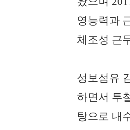
왔으며 20
영능력과 
체조성 근
성보섬유 김
하면서 투
탕으로 내수