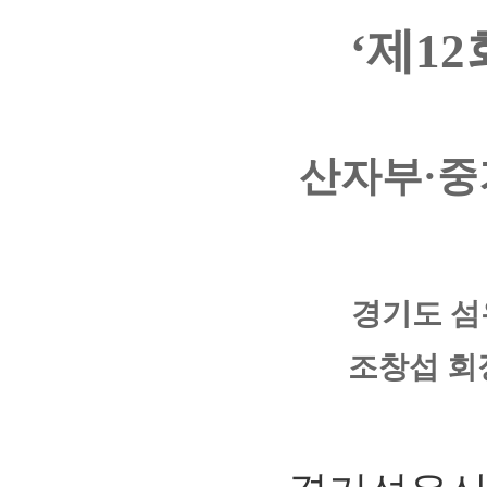
‘제1
산자부·중
경기도 섬
조창섭 회장