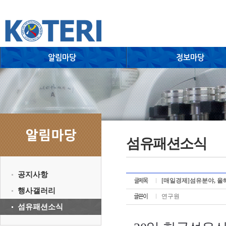
섬유패션소식
공지사항
[매일경제]섬유분야, 올
행사갤러리
연구원
섬유패션소식