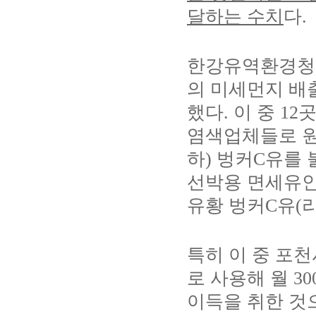
달하는 수치
다
.
한강유역환경청
의 미세먼지 
했다
.
이 중
12
곳
염색업체들로 
하
)
벙커
C
유를 
선박용 면세유인
유황 벙커
C
유
(
특히 이 중 포
로 사용해 월
30
이득을 취한 것