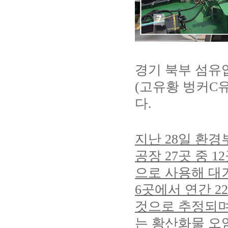
경기 북부 섬유
(
고유황 벙커
C
다
.
지난
28
일 환경
공장
27
곳 중
12
으로 사용해 대
6
곳에서 연간
22
것으로 추정되
는 황산화물 