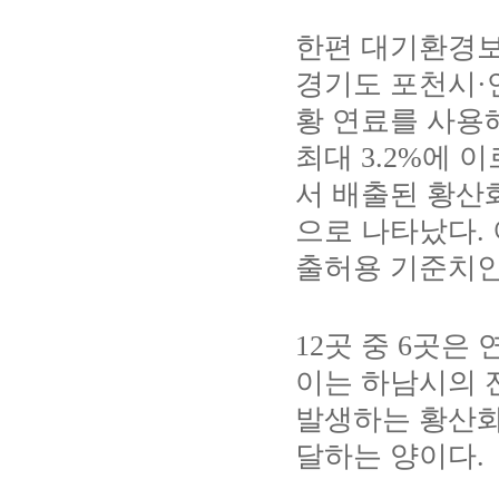
한편 대기환경
경기도 포천시
·
황 연료를 사용
최대
3.2%
에 이
서 배출된 황산
으로 나타났다
.
출허용 기준치
12
곳 중
6
곳은 
이는 하남시의
발생하는 황산
달하는 양이다
.