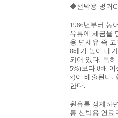
◆
선박용 벙커
C
1986
년부터 농어
유류에 세금을 
용 면세유 즉 
8
배가 높아 대
되어 있다
.
특히
5%)
보다
8
배 이
x)
이 배출된다
.
한다
.
원유를 정제하면
통 선박용 연료