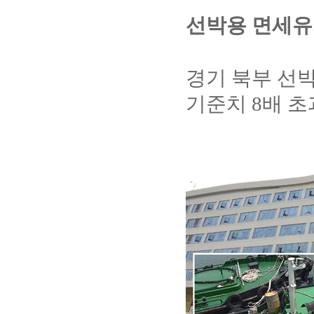
선박용 면세유
경기 북부 선
기준치
8
배 초