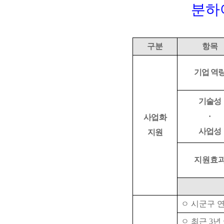
분하
구분
항목
기업 역
기술성
·
사업화
사업성
지원
지원효
ㅇ 시군구 
ㅇ 최근
3
년