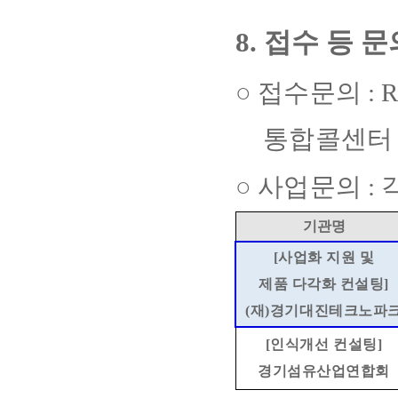
8.
접수 등 
○
접수문의
: 
통합콜센
○
사업문의
:
기관명
[
사업화 지원 및
제품 다각화 컨설팅
]
(
재
)
경기대진테크노파
[
인식개선 컨설팅
]
경기섬유산업연합회