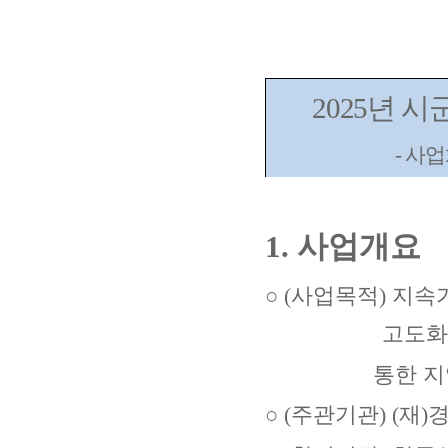
2025
년 시
-
사업
1.
사업개요
○
(
사업목적
)
지속
고도
통한
지
○
(
주관기관
)
(
재
)