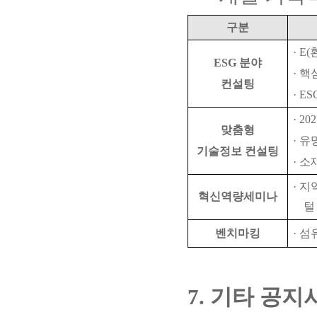
구분
·
E(
ESG
분야
·
핵
컨설팅
·
ES
·
202
맞춤형
·
유
기술정보 컨설팅
·
소
·
지
혁신역량
세미나
털
벤치마킹
·
섬
7.
기타 공지