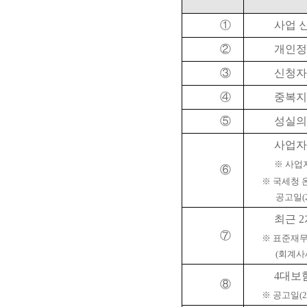
①
사업 
②
개인정
③
신청자
④
중복지
⑤
성실의
사업자
※
사업
⑥
※
국세청 
공고일
(
최근
2
⑦
※
표준재무
(
회계사
4
대보
⑧
※
공고일
(