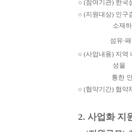
○
(
참여기관
)
한국
○
(
지원대상
)
인구
소재
섬유
·
패
○
(
사업내용
)
지역 
성을
통한 인구 
○
(
협약기간
)
협약
2.
사업화 지