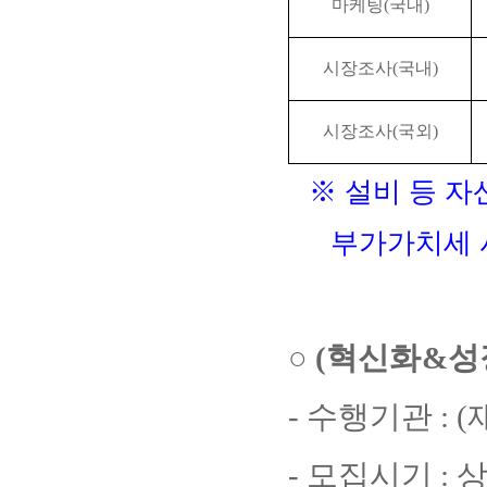
마케팅
(
국내
)
시장조사
(
국내
)
시장조사
(
국외
)
※
설비 등 자
부가가치세 
○
(
혁신화
&
성
-
수행기관
: (
-
모집시기
:
상