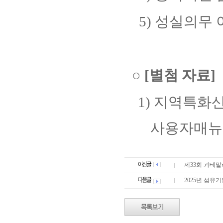
5)
성실의무 
○
[
별첨 자료
]
1)
지역특화산
사용자매뉴
제33회 과테말
2025년 섬유