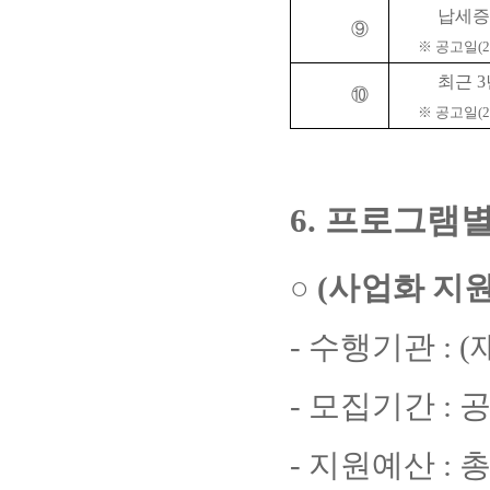
납세증
⑨
※
공고일
(
최근
3
⑩
※
공고일
(
6.
프로그램별
○
(
사업화 지
-
수행기관
: (
-
모집기간
:
-
지원예산
: