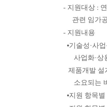
-
지원대상
:
관련 임가공
-
지원내용
⦁
기술성
·
사업
사업화
·
상
제품개발
설
소요되는 
⦁
지원 항목별