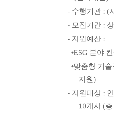
-
수행기관
: (
-
모집기간
:
상
-
지원예산
:
⦁
ESG
분야 
⦁
맞춤형 기술
지원
)
-
지원대상
:
10
개사
(