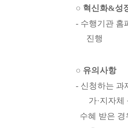
○
혁신화
&
성
-
수행기관 홈
진행
○
유의사항
-
신청하는 과
가
·
지자체
수혜 받은 경