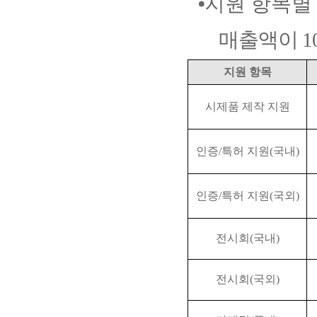
⦁
지원 항목별
매출액이
1
지원 항목
시제품 제작 지원
인증
/
특허 지원
(
국내
)
인증
/
특허 지원
(
국외
)
전시회
(
국내
)
전시회
(
국외
)