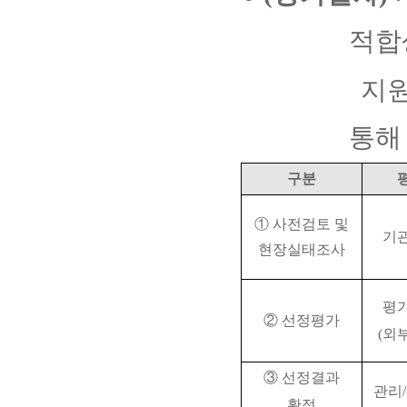
적합
지원기업
통해
구분
①
사전검토 및
기
현장실태조사
평
②
선정평가
(
외
③
선정결과
관리
/
확정