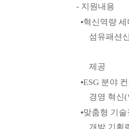
-
지원내용
⦁
혁신역량 
섬유패션산
디지털 전
제공
⦁
ESG
분야 
경영 혁신
(
⦁
맞춤형 기술
개발 기획