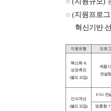
○
(
지원규모
)
○
(
지원프로그
혁신기반 선
지원유형
프로
혁신화
&
제품 
성장촉진
컨설
(
별도 모집
)
ESG
컨설
인식개선
(
별도 모집
)
맞춤형 