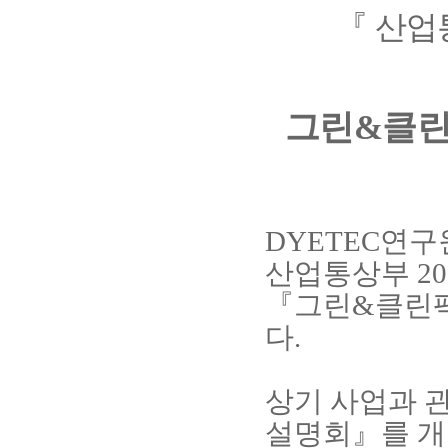
『
산업
그린
&
클린
DYETEC
연구
산업통상부
20
『
그린
&
클린
다
.
상기 사업과 
설명회
』
를 