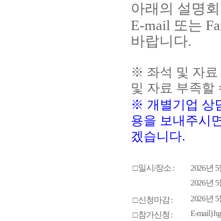
아래의 설명회
E-mail
또는
Fa
바랍니다
.
※
좌석 및 자료
및 자료 부족할 
※
개별기업 상
용을 보내주시면
겠습니다
.
□
일시
/
장소
:
2026
년
5
2026
년
5
2026
년
5
□
신청마감
:
E-mail) h
□
참가신청
: