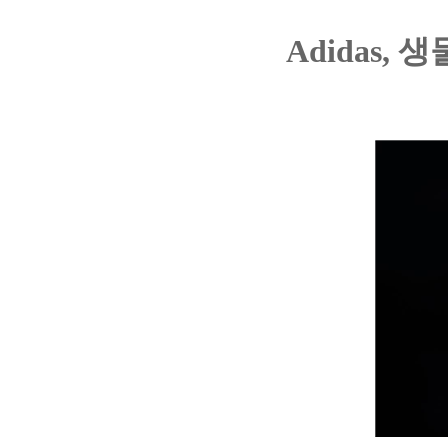
Adidas,
생