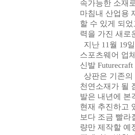
속가능한 소재로
마침내 산업용 
할 수 있게 되었
력을 가진 새로
지난
11
월
19
일
스포츠웨어 업
신발
Futurecraft
상판은 기존의
천연소재가 될 
발은 내년에 본
현재 추진하고 
보다 조금 빨라
량만 제작할 예