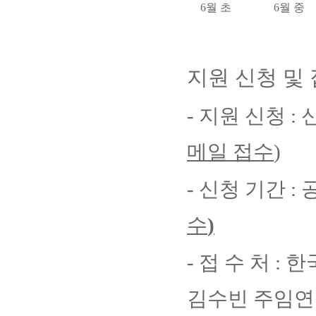
6
월 초
6
월 중
지원 신청 및
-
지원 신청
:
메일 접수
)
-
신청 기간
:
수
)
-
접 수 처
:
한
김수빈 주임