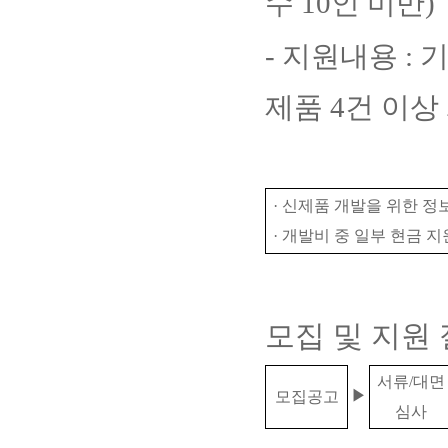
수
10
인 미만
)
-
지원내용
:
기
제품
4
건 이상
·
신제품 개발을 위한 정보
·
개발비 중 일부 현금 지
모집 및 지원
서류
/
대면
▶
모집공고
심사