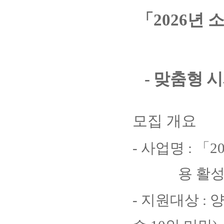
「
2026
년 
-
맞춤형 시
모집 개요
-
사업명
:
「
2
용 활
-
지원대상
:
양